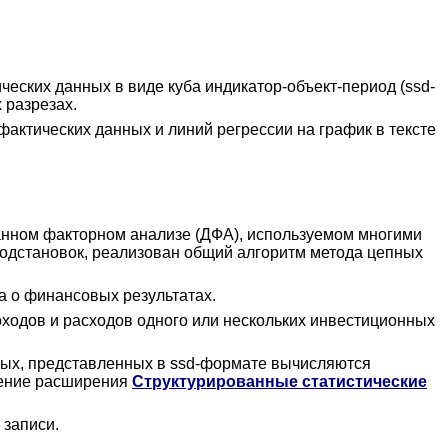
еских данных в виде куба индикатор-объект-период (ssd-
 разрезах.
фактических данных и линий регрессии на график в тексте
анном факторном анализе (ДФА), используемом многими
одстановок, реализован общий алгоритм метода цепных
а о финансовых результатах.
оходов и расходов одного или нескольких инвестиционных
нных, представленных в ssd-формате вычисляются
жение расширения
Структурированные статистические
 записи.