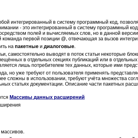
бой интегрированный в систему программный код, позвол
нимании - это интегрированный в систему программный код
посредством полей и вычисляемых слов, но в данной верси
й команда первой позиции @, отвечающая за вызов интегр
ить на
пакетные
и
диалоговые
.
тьи, самостоятельно выводят в поток статьи некоторые бло
змещённых в отдельных секциях публикаций или в отдельных
является лишь потребителем тех данных, которые ими пред
кода, но уже требуют от пользователя применять представ
е сложны в использовании, требуют учёта множества сог
ьных статьях документации. Описание части пакетных расш
ются
Массивы данных расширений
сширения
 массивов.