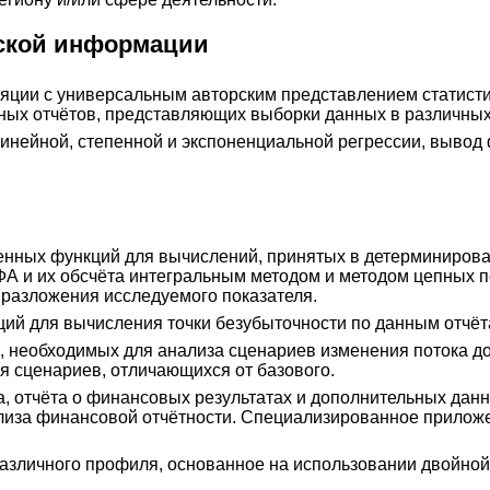
еской информации
яции с универсальным авторским представлением статистич
ных отчётов, представляющих выборки данных в различных
инейной, степенной и экспоненциальной регрессии, вывод 
енных функций для вычислений, принятых в детерминиров
А и их обсчёта интегральным методом и методом цепных п
разложения исследуемого показателя.
ций для вычисления точки безубыточности по данным отчёт
й, необходимых для анализа сценариев изменения потока д
я сценариев, отличающихся от базового.
а, отчёта о финансовых результатах и дополнительных да
ализа финансовой отчётности. Специализированное прило
различного профиля, основанное на использовании двойной