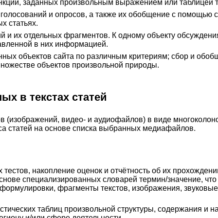
нкций, заданных произвольным выражением или таблицей 
олосований и опросов, а также их обобщение с помощью с
х статьях.
й и их отдельных фрагментов. К одному объекту обсуждени
авленной в них информацией.
нных объектов сайта по различным критериям; сбор и обо
множестве объектов произвольной природы.
ых в текстах статей
 (изображений, видео- и аудиофайлов) в виде многоколо
а статей на основе списка выбранных медиафайлов.
тестов, накопление оценок и отчётность об их прохождени
основе специализированных словарей термин/значение, что
 формулировки, фрагменты текстов, изображения, звуковые
тических таблиц произвольной структуры, содержания и н
егиону и/или сфере деятельности.