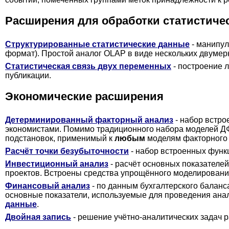
Расширения для обработки статистич
Структурированные статистические данные
- манипул
формат). Простой аналог OLAP в виде нескольких двумер
Статистическая связь двух переменных
- построение л
публикации.
Экономические расширения
Детерминированный факторный анализ
- набор встро
экономистами. Помимо традиционного набора моделей ДФ
подстановок, применимый к
любым
моделям факторного 
Расчёт точки безубыточности
- набор встроенных функ
Инвестиционный анализ
- расчёт основных показателе
проектов. Встроены средства упрощённого моделировани
Финансовый анализ
- по данным бухгалтерского баланс
основные показатели, используемые для проведения ан
данные
.
Двойная запись
- решение учётно-аналитических задач 