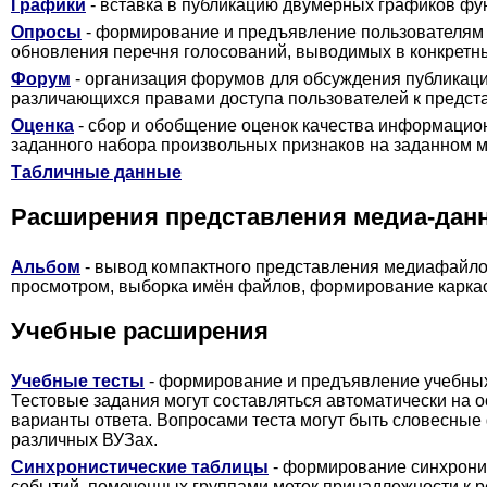
Графики
- вставка в публикацию двумерных графиков фу
Опросы
- формирование и предъявление пользователям г
обновления перечня голосований, выводимых в конкретны
Форум
- организация форумов для обсуждения публикаци
различающихся правами доступа пользователей к предст
Оценка
- сбор и обобщение оценок качества информацио
заданного набора произвольных признаков на заданном 
Табличные данные
Расширения представления медиа-данн
Альбом
- вывод компактного представления медиафайлов
просмотром, выборка имён файлов, формирование каркас
Учебные расширения
Учебные тесты
- формирование и предъявление учебных 
Тестовые задания могут составляться автоматически на 
варианты ответа. Вопросами теста могут быть словесные
различных ВУЗах.
Синхронистические таблицы
- формирование синхронис
событий, помеченных группами меток принадлежности к р