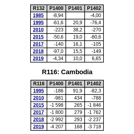
R132
P1400
P1401
P1402
1985
-8,94
-4,00
1995
-61,6
20,9
-76,4
2010
-223
38,2
-270
2015
-50,6
19,0
-80,6
2017
-140
16,1
-105
2018
-97,0
15,5
-149
2019
-4,34
10,0
6,65
R116: Cambodia
R116
P1400
P1401
P1402
1995
-186
91,9
-82,3
2010
-981
434
-788
2015
-1 598
265
-1 846
2017
-1 800
279
-1 762
2018
-2 992
293
-2 237
2019
-4 207
168
-3 718