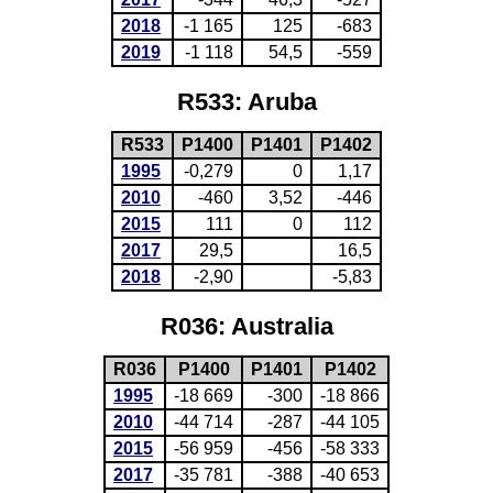
2018
-1 165
125
-683
2019
-1 118
54,5
-559
R533: Aruba
R533
P1400
P1401
P1402
1995
-0,279
0
1,17
2010
-460
3,52
-446
2015
111
0
112
2017
29,5
16,5
2018
-2,90
-5,83
R036: Australia
R036
P1400
P1401
P1402
1995
-18 669
-300
-18 866
2010
-44 714
-287
-44 105
2015
-56 959
-456
-58 333
2017
-35 781
-388
-40 653