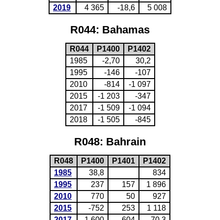
2019
4 365
-18,6
5 008
R044: Bahamas
R044
P1400
P1402
1985
-2,70
30,2
1995
-146
-107
2010
-814
-1 097
2015
-1 203
-347
2017
-1 509
-1 094
2018
-1 505
-845
R048: Bahrain
R048
P1400
P1401
P1402
1985
38,8
834
1995
237
157
1 896
2010
770
50
927
2015
-752
253
1 118
2017
-1 600
604
-70,3