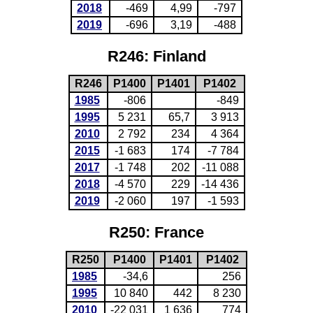
2018
-469
4,99
-797
2019
-696
3,19
-488
R246: Finland
R246
P1400
P1401
P1402
1985
-806
-849
1995
5 231
65,7
3 913
2010
2 792
234
4 364
2015
-1 683
174
-7 784
2017
-1 748
202
-11 088
2018
-4 570
229
-14 436
2019
-2 060
197
-1 593
R250: France
R250
P1400
P1401
P1402
1985
-34,6
256
1995
10 840
442
8 230
2010
-22 031
1 636
774