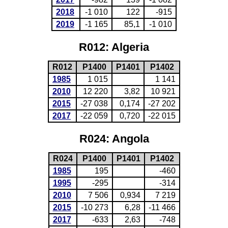
2018
-1 010
122
-915
2019
-1 165
85,1
-1 010
R012: Algeria
R012
P1400
P1401
P1402
1985
1 015
1 141
2010
12 220
3,82
10 921
2015
-27 038
0,174
-27 202
2017
-22 059
0,720
-22 015
R024: Angola
R024
P1400
P1401
P1402
1985
195
-460
1995
-295
-314
2010
7 506
0,934
7 219
2015
-10 273
6,28
-11 466
2017
-633
2,63
-748