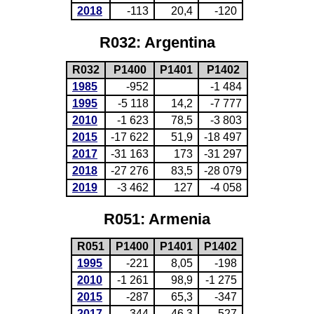
2018
-113
20,4
-120
R032: Argentina
R032
P1400
P1401
P1402
1985
-952
-1 484
1995
-5 118
14,2
-7 777
2010
-1 623
78,5
-3 803
2015
-17 622
51,9
-18 497
2017
-31 163
173
-31 297
2018
-27 276
83,5
-28 079
2019
-3 462
127
-4 058
R051: Armenia
R051
P1400
P1401
P1402
1995
-221
8,05
-198
2010
-1 261
98,9
-1 275
2015
-287
65,3
-347
2017
-344
46,3
-527