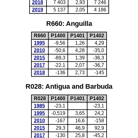
2018
7 403
2,93
7 246
2019
5 137
2,05
4 186
R660: Anguilla
R660
P1400
P1401
P1402
1995
-9,56
1,26
4,29
2010
-50,6
4,28
-35,0
2015
-89,3
1,39
-36,3
2017
-22,1
2,07
-36,7
2018
-136
2,73
-145
R028: Antigua and Barbuda
R028
P1400
P1401
P1402
1985
-23,1
-23,1
1995
-0,519
3,65
24,2
2010
-167
16,6
-158
2015
29,3
46,9
92,9
2017
-130
25,8
-45,2