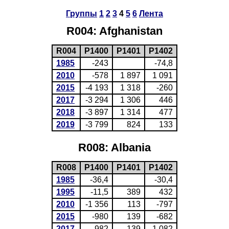
Группы
1
2
3
4
5
6
Лента
R004: Afghanistan
R004
P1400
P1401
P1402
1985
-243
-74,8
2010
-578
1 897
1 091
2015
-4 193
1 318
-260
2017
-3 294
1 306
446
2018
-3 897
1 314
477
2019
-3 799
824
133
R008: Albania
R008
P1400
P1401
P1402
1985
-36,4
-30,4
1995
-11,5
389
432
2010
-1 356
113
-797
2015
-980
139
-682
2017
-982
139
-1 082