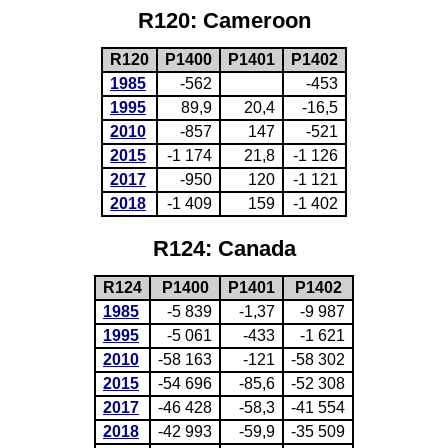
R120: Cameroon
R120
P1400
P1401
P1402
1985
-562
-453
1995
89,9
20,4
-16,5
2010
-857
147
-521
2015
-1 174
21,8
-1 126
2017
-950
120
-1 121
2018
-1 409
159
-1 402
R124: Canada
R124
P1400
P1401
P1402
1985
-5 839
-1,37
-9 987
1995
-5 061
-433
-1 621
2010
-58 163
-121
-58 302
2015
-54 696
-85,6
-52 308
2017
-46 428
-58,3
-41 554
2018
-42 993
-59,9
-35 509