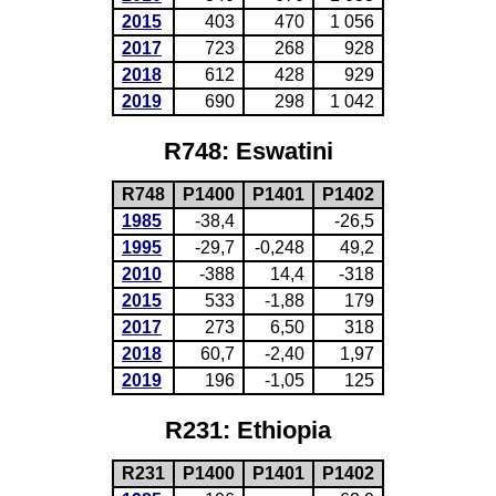
2015
403
470
1 056
2017
723
268
928
2018
612
428
929
2019
690
298
1 042
R748: Eswatini
R748
P1400
P1401
P1402
1985
-38,4
-26,5
1995
-29,7
-0,248
49,2
2010
-388
14,4
-318
2015
533
-1,88
179
2017
273
6,50
318
2018
60,7
-2,40
1,97
2019
196
-1,05
125
R231: Ethiopia
R231
P1400
P1401
P1402