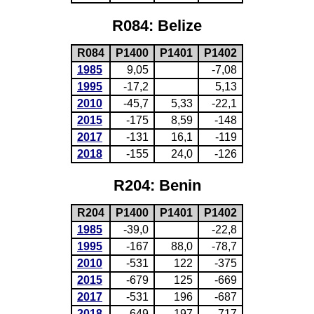
R084: Belize
R084
P1400
P1401
P1402
1985
9,05
-7,08
1995
-17,2
5,13
2010
-45,7
5,33
-22,1
2015
-175
8,59
-148
2017
-131
16,1
-119
2018
-155
24,0
-126
R204: Benin
R204
P1400
P1401
P1402
1985
-39,0
-22,8
1995
-167
88,0
-78,7
2010
-531
122
-375
2015
-679
125
-669
2017
-531
196
-687
2018
-649
197
-717