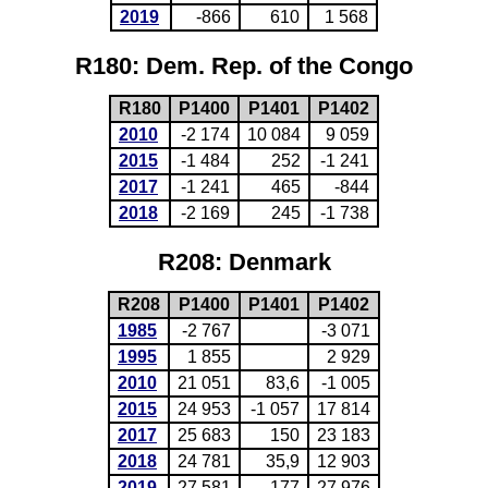
2019
-866
610
1 568
R180: Dem. Rep. of the Congo
R180
P1400
P1401
P1402
2010
-2 174
10 084
9 059
2015
-1 484
252
-1 241
2017
-1 241
465
-844
2018
-2 169
245
-1 738
R208: Denmark
R208
P1400
P1401
P1402
1985
-2 767
-3 071
1995
1 855
2 929
2010
21 051
83,6
-1 005
2015
24 953
-1 057
17 814
2017
25 683
150
23 183
2018
24 781
35,9
12 903
2019
27 581
177
27 976