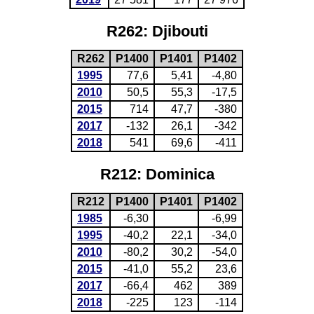
R262: Djibouti
R262
P1400
P1401
P1402
1995
77,6
5,41
-4,80
2010
50,5
55,3
-17,5
2015
714
47,7
-380
2017
-132
26,1
-342
2018
541
69,6
-411
R212: Dominica
R212
P1400
P1401
P1402
1985
-6,30
-6,99
1995
-40,2
22,1
-34,0
2010
-80,2
30,2
-54,0
2015
-41,0
55,2
23,6
2017
-66,4
462
389
2018
-225
123
-114