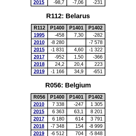
2015
-98,7
-7,06
-231
R112: Belarus
R112
P1400
P1401
P1402
1995
-458
7,30
-282
2010
-8 280
-7 578
2015
-1 831
4,60
-1 322
2017
-952
1,50
-366
2018
24,2
20,4
223
2019
-1 166
34,9
-651
R056: Belgium
R056
P1400
P1401
P1402
2010
7 338
-247
1 305
2015
6 363
63,1
8 201
2017
6 180
614
3 791
2018
-7 348
154
-8 999
2019
-6 512
704
-5 848