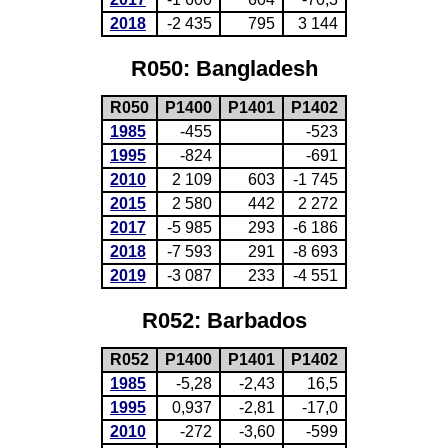
2018
-2 435
795
3 144
R050: Bangladesh
R050
P1400
P1401
P1402
1985
-455
-523
1995
-824
-691
2010
2 109
603
-1 745
2015
2 580
442
2 272
2017
-5 985
293
-6 186
2018
-7 593
291
-8 693
2019
-3 087
233
-4 551
R052: Barbados
R052
P1400
P1401
P1402
1985
-5,28
-2,43
16,5
1995
0,937
-2,81
-17,0
2010
-272
-3,60
-599