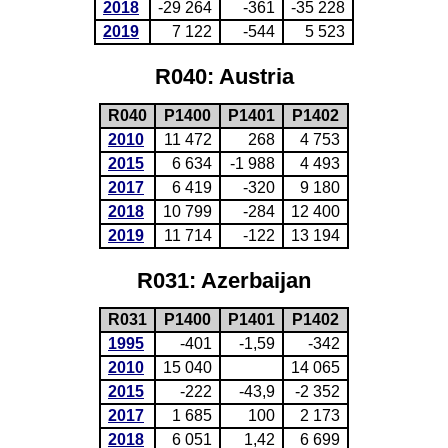
2018
-29 264
-361
-35 228
2019
7 122
-544
5 523
R040: Austria
R040
P1400
P1401
P1402
2010
11 472
268
4 753
2015
6 634
-1 988
4 493
2017
6 419
-320
9 180
2018
10 799
-284
12 400
2019
11 714
-122
13 194
R031: Azerbaijan
R031
P1400
P1401
P1402
1995
-401
-1,59
-342
2010
15 040
14 065
2015
-222
-43,9
-2 352
2017
1 685
100
2 173
2018
6 051
1,42
6 699