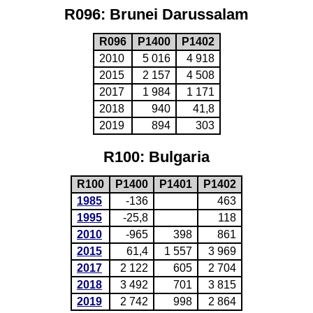
R096: Brunei Darussalam
R096
P1400
P1402
2010
5 016
4 918
2015
2 157
4 508
2017
1 984
1 171
2018
940
41,8
2019
894
303
R100: Bulgaria
R100
P1400
P1401
P1402
1985
-136
463
1995
-25,8
118
2010
-965
398
861
2015
61,4
1 557
3 969
2017
2 122
605
2 704
2018
3 492
701
3 815
2019
2 742
998
2 864