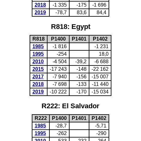
2018
-1 335
-175
-1 696
2019
-78,7
83,6
84,4
R818: Egypt
R818
P1400
P1401
P1402
1985
-1 816
-1 231
1995
-254
18,0
2010
-4 504
-39,2
-6 688
2015
-17 243
-148
-22 162
2017
-7 940
-156
-15 007
2018
-7 698
-133
-11 440
2019
-10 222
-170
-15 034
R222: El Salvador
R222
P1400
P1401
P1402
1985
-28,7
-5,71
1995
-262
-290
2010
-533
232
-264