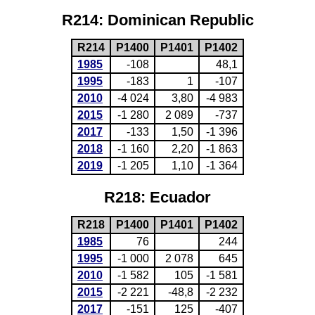
R214: Dominican Republic
R214
P1400
P1401
P1402
1985
-108
48,1
1995
-183
1
-107
2010
-4 024
3,80
-4 983
2015
-1 280
2 089
-737
2017
-133
1,50
-1 396
2018
-1 160
2,20
-1 863
2019
-1 205
1,10
-1 364
R218: Ecuador
R218
P1400
P1401
P1402
1985
76
244
1995
-1 000
2 078
645
2010
-1 582
105
-1 581
2015
-2 221
-48,8
-2 232
2017
-151
125
-407