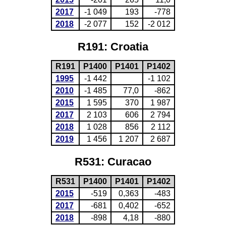
2017
-1 049
193
-778
2018
-2 077
152
-2 012
R191: Croatia
R191
P1400
P1401
P1402
1995
-1 442
-1 102
2010
-1 485
77,0
-862
2015
1 595
370
1 987
2017
2 103
606
2 794
2018
1 028
856
2 112
2019
1 456
1 207
2 687
R531: Curacao
R531
P1400
P1401
P1402
2015
-519
0,363
-483
2017
-681
0,402
-652
2018
-898
4,18
-880