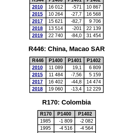
2010
16 012
-571
10 867
2015
10 264
-27,7
16 568
2017
15 621
-82,7
9 706
2018
13 514
-201
22 139
2019
22 740
-84,0
31 454
R446: China, Macao SAR
R446
P1400
P1401
P1402
2010
11 089
19,1
6 809
2015
11 484
-7,56
5 159
2017
16 402
-44,8
14 474
2018
19 060
-13,4
12 229
R170: Colombia
R170
P1400
P1402
1985
-1 809
-2 082
1995
-4 516
-4 564