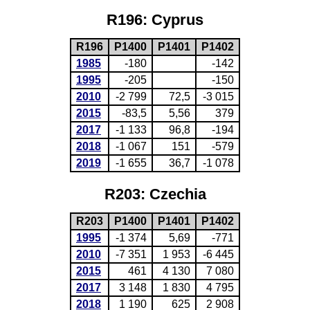
R196: Cyprus
R196
P1400
P1401
P1402
1985
-180
-142
1995
-205
-150
2010
-2 799
72,5
-3 015
2015
-83,5
5,56
379
2017
-1 133
96,8
-194
2018
-1 067
151
-579
2019
-1 655
36,7
-1 078
R203: Czechia
R203
P1400
P1401
P1402
1995
-1 374
5,69
-771
2010
-7 351
1 953
-6 445
2015
461
4 130
7 080
2017
3 148
1 830
4 795
2018
1 190
625
2 908