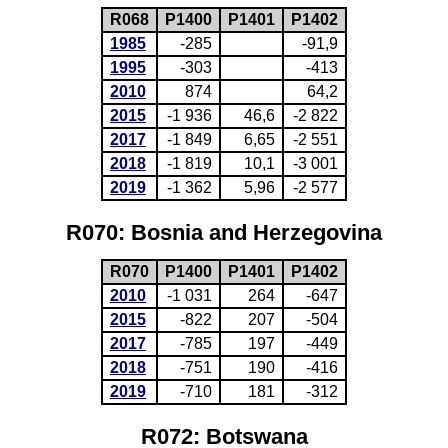
R068
P1400
P1401
P1402
1985
-285
-91,9
1995
-303
-413
2010
874
64,2
2015
-1 936
46,6
-2 822
2017
-1 849
6,65
-2 551
2018
-1 819
10,1
-3 001
2019
-1 362
5,96
-2 577
R070: Bosnia and Herzegovina
R070
P1400
P1401
P1402
2010
-1 031
264
-647
2015
-822
207
-504
2017
-785
197
-449
2018
-751
190
-416
2019
-710
181
-312
R072: Botswana