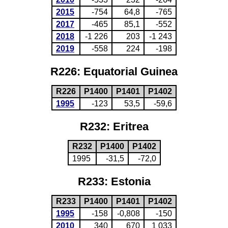
2015
-754
64,8
-765
2017
-465
85,1
-552
2018
-1 226
203
-1 243
2019
-558
224
-198
R226: Equatorial Guinea
R226
P1400
P1401
P1402
1995
-123
53,5
-59,6
R232: Eritrea
R232
P1400
P1402
1995
-31,5
-72,0
R233: Estonia
R233
P1400
P1401
P1402
1995
-158
-0,808
-150
2010
340
670
1 033