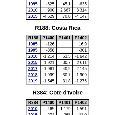
1995
-625
45,1
-635
2010
900
2 667
3 314
2015
-4 629
70,0
-4 147
R188: Costa Rica
R188
P1400
P1401
P1402
1985
-126
16,9
1995
-358
-301
2010
-1 214
53,5
-1 642
2015
-1 921
30,7
-2 611
2017
-1 961
40,5
-2 145
2018
-1 999
30,7
-1 909
2019
-1 545
31,8
-1 276
R384: Cote d'Ivoire
R384
P1400
P1401
P1402
2010
465
1 179
1 591
2015
-201
265
11,0