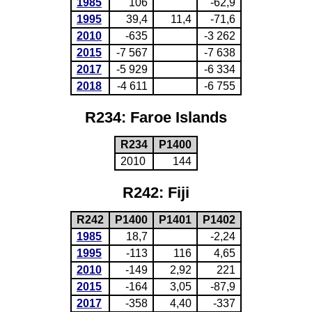
1985
106
-62,9
1995
39,4
11,4
-71,6
2010
-635
-3 262
2015
-7 567
-7 638
2017
-5 929
-6 334
2018
-4 611
-6 755
R234: Faroe Islands
R234
P1400
2010
144
R242: Fiji
R242
P1400
P1401
P1402
1985
18,7
-2,24
1995
-113
116
4,65
2010
-149
2,92
221
2015
-164
3,05
-87,9
2017
-358
4,40
-337