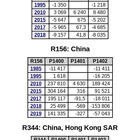
1995
-1 350
-1 218
2010
3 069
6 240
8 480
2015
-5 647
675
-5 202
2017
-5 965
67,3
-4 685
2018
-9 157
41,8
-8 035
R156: China
R156
P1400
P1401
P1402
1985
-11 417
-11 411
1995
1 618
-16 205
2010
237 810
4 630
189 424
2015
304 164
316
91 521
2017
195 117
-91,5
-18 011
2018
25 499
-569
-153 806
2019
141 335
-327
-57 043
R344: China, Hong Kong SAR
R344
P1400
P1401
P1402