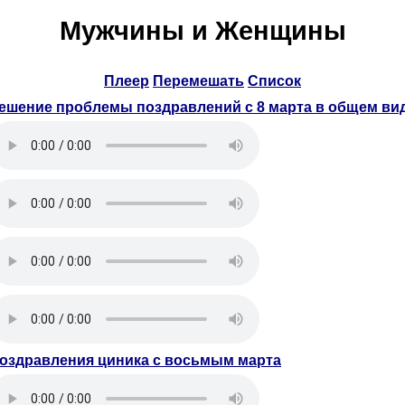
Мужчины и Женщины
Плеер
Перемешать
Список
ешение проблемы поздравлений с 8 марта в общем ви
оздравления циника с восьмым марта