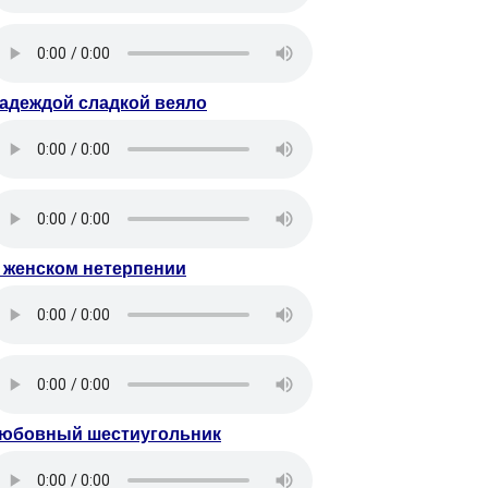
адеждой сладкой веяло
 женском нетерпении
юбовный шестиугольник