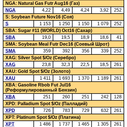
NGA: Natural Gas Futr Aug16 (Газ)
NGA
4,22
4,49
4,24
3,92
252
S: Soybean Future Nov16 (Соя)
S
1 153
1 250
1 150
1 079
252
SBA: Sugar #11 (WORLD) Oct16 (Сахар)
SBA
19,0
19,5
18,9
18,6
41
SMA: Soybean Meal Futr Dec16 (Соевый Шрот)
SMA
359
392
356
339
252
XAG: Silver Spot $/Oz (Серебро)
XAG
23,8
32,3
22,5
18,5
261
XAU: Gold Spot $/Oz (Золото)
XAU
1 411
1 693
1 370
1 189
261
XBA: Gasoline Rbob Fut Jul16
(Реформулированный Бензин)
XBA
251
260
251
242
128
XPD: Palladium Spot $/Oz (Палладий)
XPD
726
783
729
632
261
XPT: Platinum Spot $/Oz (Платина)
XPT
1 486
1 737
1 465
1 305
261