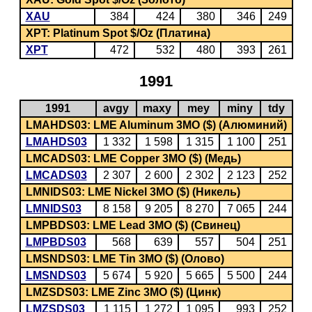
XAU
384
424
380
346
249
XPT: Platinum Spot $/Oz (Платина)
XPT
472
532
480
393
261
1991
1991
avgy
maxy
mey
miny
tdy
LMAHDS03: LME Aluminum 3MO ($) (Алюминий)
LMAHDS03
1 332
1 598
1 315
1 100
251
LMCADS03: LME Copper 3MO ($) (Медь)
LMCADS03
2 307
2 600
2 302
2 123
252
LMNIDS03: LME Nickel 3MO ($) (Никель)
LMNIDS03
8 158
9 205
8 270
7 065
244
LMPBDS03: LME Lead 3MO ($) (Свинец)
LMPBDS03
568
639
557
504
251
LMSNDS03: LME Tin 3MO ($) (Олово)
LMSNDS03
5 674
5 920
5 665
5 500
244
LMZSDS03: LME Zinc 3MO ($) (Цинк)
LMZSDS03
1 115
1 272
1 095
993
252