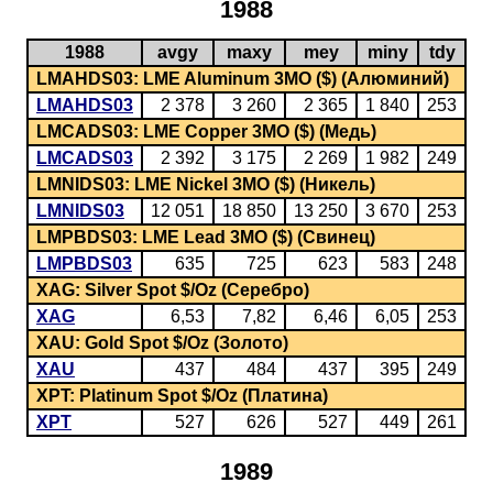
1988
1988
avgy
maxy
mey
miny
tdy
LMAHDS03: LME Aluminum 3MO ($) (Алюминий)
LMAHDS03
2 378
3 260
2 365
1 840
253
LMCADS03: LME Copper 3MO ($) (Медь)
LMCADS03
2 392
3 175
2 269
1 982
249
LMNIDS03: LME Nickel 3MO ($) (Никель)
LMNIDS03
12 051
18 850
13 250
3 670
253
LMPBDS03: LME Lead 3MO ($) (Свинец)
LMPBDS03
635
725
623
583
248
XAG: Silver Spot $/Oz (Серебро)
XAG
6,53
7,82
6,46
6,05
253
XAU: Gold Spot $/Oz (Золото)
XAU
437
484
437
395
249
XPT: Platinum Spot $/Oz (Платина)
XPT
527
626
527
449
261
1989