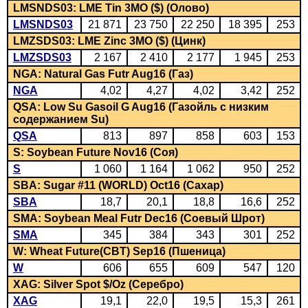
LMSNDS03: LME Tin 3MO ($) (Олово)
LMSNDS03
21 871
23 750
22 250
18 395
253
LMZSDS03: LME Zinc 3MO ($) (Цинк)
LMZSDS03
2 167
2 410
2 177
1 945
253
NGA: Natural Gas Futr Aug16 (Газ)
NGA
4,02
4,27
4,02
3,42
252
QSA: Low Su Gasoil G Aug16 (Газойль с низким
содержанием Su)
QSA
813
897
858
603
153
S: Soybean Future Nov16 (Соя)
S
1 060
1 164
1 062
950
252
SBA: Sugar #11 (WORLD) Oct16 (Сахар)
SBA
18,7
20,1
18,8
16,6
252
SMA: Soybean Meal Futr Dec16 (Соевый Шрот)
SMA
345
384
343
301
252
W: Wheat Future(CBT) Sep16 (Пшеница)
W
606
655
609
547
120
XAG: Silver Spot $/Oz (Серебро)
XAG
19,1
22,0
19,5
15,3
261