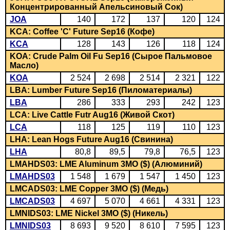
Концентрированный Апельсиновый Сок)
JOA
140
172
137
120
124
KCA: Coffee 'C' Future Sep16 (Кофе)
KCA
128
143
126
118
124
KOA: Crude Palm Oil Fu Sep16 (Сырое Пальмовое
Масло)
KOA
2 524
2 698
2 514
2 321
122
LBA: Lumber Future Sep16 (Пиломатериалы)
LBA
286
333
293
242
123
LCA: Live Cattle Futr Aug16 (Живой Скот)
LCA
118
125
119
110
123
LHA: Lean Hogs Future Aug16 (Свинина)
LHA
80,8
89,5
79,8
76,5
123
LMAHDS03: LME Aluminum 3MO ($) (Алюминий)
LMAHDS03
1 548
1 679
1 547
1 450
123
LMCADS03: LME Copper 3MO ($) (Медь)
LMCADS03
4 697
5 070
4 661
4 331
123
LMNIDS03: LME Nickel 3MO ($) (Никель)
LMNIDS03
8 693
9 520
8 610
7 595
123