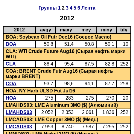
Группы
1
2
3
4
5
6
Лента
2012
2012
avgy
maxy
mey
miny
tdy
BOA: Soybean Oil Futr Dec16 (Соевое Масло)
BOA
50,8
51,4
50,8
50,1
10
CLA: WTI Crude Future Aug16 (Сырая нефть марки
WTI)
CLA
88,4
95,4
87,5
82,8
252
COA: BRENT Crude Futr Aug16 (Сырая нефть
марки BRENT)
COA
93,7
98,6
94,1
87,7
258
HOA: NY Harb ULSD Fut Jul16
HOA
275
283
275
270
20
LMAHDS03: LME Aluminum 3MO ($) (Алюминий)
LMAHDS03
2 052
2 353
2 061
1 836
252
LMCADS03: LME Copper 3MO ($) (Медь)
LMCADS03
7 953
8 740
7 987
7 295
252
LMNIDS03: LME Nickel 3MO ($) (Никель)