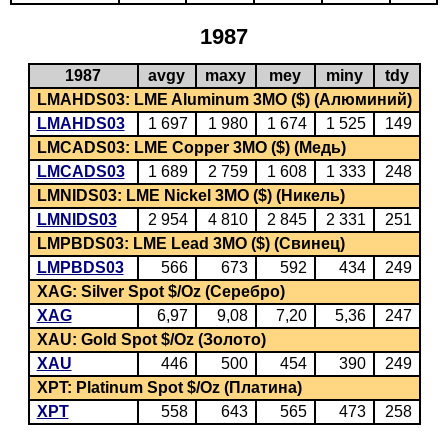
1987
1987
avgy
maxy
mey
miny
tdy
LMAHDS03: LME Aluminum 3MO ($) (Алюминий)
LMAHDS03
1 697
1 980
1 674
1 525
149
LMCADS03: LME Copper 3MO ($) (Медь)
LMCADS03
1 689
2 759
1 608
1 333
248
LMNIDS03: LME Nickel 3MO ($) (Никель)
LMNIDS03
2 954
4 810
2 845
2 331
251
LMPBDS03: LME Lead 3MO ($) (Свинец)
LMPBDS03
566
673
592
434
249
XAG: Silver Spot $/Oz (Серебро)
XAG
6,97
9,08
7,20
5,36
247
XAU: Gold Spot $/Oz (Золото)
XAU
446
500
454
390
249
XPT: Platinum Spot $/Oz (Платина)
XPT
558
643
565
473
258