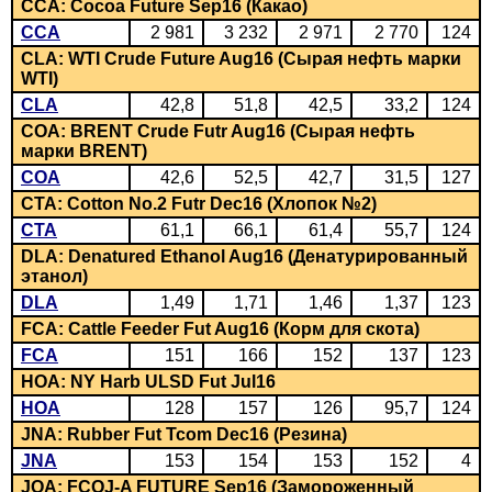
CCA: Cocoa Future Sep16 (Какао)
CCA
2 981
3 232
2 971
2 770
124
CLA: WTI Crude Future Aug16 (Сырая нефть марки
WTI)
CLA
42,8
51,8
42,5
33,2
124
COA: BRENT Crude Futr Aug16 (Сырая нефть
марки BRENT)
COA
42,6
52,5
42,7
31,5
127
CTA: Cotton No.2 Futr Dec16 (Хлопок №2)
CTA
61,1
66,1
61,4
55,7
124
DLA: Denatured Ethanol Aug16 (Денатурированный
этанол)
DLA
1,49
1,71
1,46
1,37
123
FCA: Cattle Feeder Fut Aug16 (Корм для скота)
FCA
151
166
152
137
123
HOA: NY Harb ULSD Fut Jul16
HOA
128
157
126
95,7
124
JNA: Rubber Fut Tcom Dec16 (Резина)
JNA
153
154
153
152
4
JOA: FCOJ-A FUTURE Sep16 (Замороженный