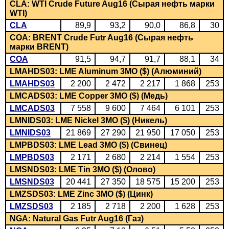
CLA: WTI Crude Future Aug16 (Сырая нефть марки
WTI)
CLA
89,9
93,2
90,0
86,8
30
COA: BRENT Crude Futr Aug16 (Сырая нефть
марки BRENT)
COA
91,5
94,7
91,7
88,1
34
LMAHDS03: LME Aluminum 3MO ($) (Алюминий)
LMAHDS03
2 200
2 472
2 217
1 868
253
LMCADS03: LME Copper 3MO ($) (Медь)
LMCADS03
7 558
9 600
7 464
6 101
253
LMNIDS03: LME Nickel 3MO ($) (Никель)
LMNIDS03
21 869
27 290
21 950
17 050
253
LMPBDS03: LME Lead 3MO ($) (Свинец)
LMPBDS03
2 171
2 680
2 214
1 554
253
LMSNDS03: LME Tin 3MO ($) (Олово)
LMSNDS03
20 441
27 350
18 575
15 200
253
LMZSDS03: LME Zinc 3MO ($) (Цинк)
LMZSDS03
2 185
2 718
2 200
1 628
253
NGA: Natural Gas Futr Aug16 (Газ)