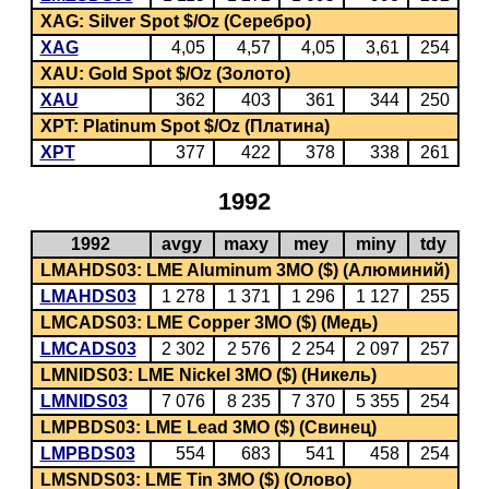
XAG: Silver Spot $/Oz (Серебро)
XAG
4,05
4,57
4,05
3,61
254
XAU: Gold Spot $/Oz (Золото)
XAU
362
403
361
344
250
XPT: Platinum Spot $/Oz (Платина)
XPT
377
422
378
338
261
1992
1992
avgy
maxy
mey
miny
tdy
LMAHDS03: LME Aluminum 3MO ($) (Алюминий)
LMAHDS03
1 278
1 371
1 296
1 127
255
LMCADS03: LME Copper 3MO ($) (Медь)
LMCADS03
2 302
2 576
2 254
2 097
257
LMNIDS03: LME Nickel 3MO ($) (Никель)
LMNIDS03
7 076
8 235
7 370
5 355
254
LMPBDS03: LME Lead 3MO ($) (Свинец)
LMPBDS03
554
683
541
458
254
LMSNDS03: LME Tin 3MO ($) (Олово)