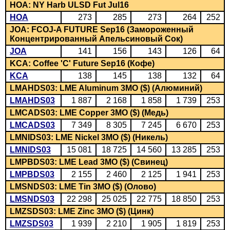
HOA: NY Harb ULSD Fut Jul16
HOA
273
285
273
264
252
JOA: FCOJ-A FUTURE Sep16 (Замороженный
Концентрированный Апельсиновый Сок)
JOA
141
156
143
126
64
KCA: Coffee 'C' Future Sep16 (Кофе)
KCA
138
145
138
132
64
LMAHDS03: LME Aluminum 3MO ($) (Алюминий)
LMAHDS03
1 887
2 168
1 858
1 739
253
LMCADS03: LME Copper 3MO ($) (Медь)
LMCADS03
7 349
8 305
7 245
6 670
253
LMNIDS03: LME Nickel 3MO ($) (Никель)
LMNIDS03
15 081
18 725
14 560
13 285
253
LMPBDS03: LME Lead 3MO ($) (Свинец)
LMPBDS03
2 155
2 460
2 125
1 941
253
LMSNDS03: LME Tin 3MO ($) (Олово)
LMSNDS03
22 298
25 025
22 775
18 850
253
LMZSDS03: LME Zinc 3MO ($) (Цинк)
LMZSDS03
1 939
2 210
1 905
1 819
253