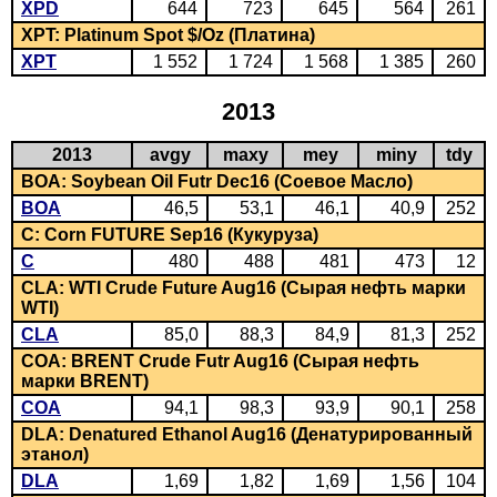
XPD
644
723
645
564
261
XPT: Platinum Spot $/Oz (Платина)
XPT
1 552
1 724
1 568
1 385
260
2013
2013
avgy
maxy
mey
miny
tdy
BOA: Soybean Oil Futr Dec16 (Соевое Масло)
BOA
46,5
53,1
46,1
40,9
252
C: Corn FUTURE Sep16 (Кукуруза)
C
480
488
481
473
12
CLA: WTI Crude Future Aug16 (Сырая нефть марки
WTI)
CLA
85,0
88,3
84,9
81,3
252
COA: BRENT Crude Futr Aug16 (Сырая нефть
марки BRENT)
COA
94,1
98,3
93,9
90,1
258
DLA: Denatured Ethanol Aug16 (Денатурированный
этанол)
DLA
1,69
1,82
1,69
1,56
104