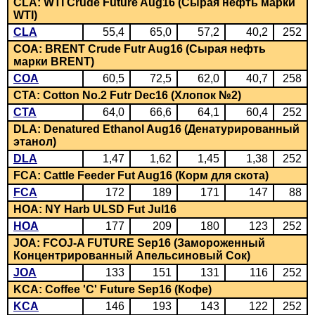
CLA: WTI Crude Future Aug16 (Сырая нефть марки
WTI)
CLA
55,4
65,0
57,2
40,2
252
COA: BRENT Crude Futr Aug16 (Сырая нефть
марки BRENT)
COA
60,5
72,5
62,0
40,7
258
CTA: Cotton No.2 Futr Dec16 (Хлопок №2)
CTA
64,0
66,6
64,1
60,4
252
DLA: Denatured Ethanol Aug16 (Денатурированный
этанол)
DLA
1,47
1,62
1,45
1,38
252
FCA: Cattle Feeder Fut Aug16 (Корм для скота)
FCA
172
189
171
147
88
HOA: NY Harb ULSD Fut Jul16
HOA
177
209
180
123
252
JOA: FCOJ-A FUTURE Sep16 (Замороженный
Концентрированный Апельсиновый Сок)
JOA
133
151
131
116
252
KCA: Coffee 'C' Future Sep16 (Кофе)
KCA
146
193
143
122
252