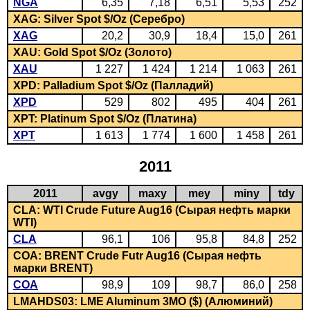
NGA
6,35
7,18
6,51
5,53
252
XAG: Silver Spot $/Oz (Серебро)
XAG
20,2
30,9
18,4
15,0
261
XAU: Gold Spot $/Oz (Золото)
XAU
1 227
1 424
1 214
1 063
261
XPD: Palladium Spot $/Oz (Палладий)
XPD
529
802
495
404
261
XPT: Platinum Spot $/Oz (Платина)
XPT
1 613
1 774
1 600
1 458
261
2011
2011
avgy
maxy
mey
miny
tdy
CLA: WTI Crude Future Aug16 (Сырая нефть марки
WTI)
CLA
96,1
106
95,8
84,8
252
COA: BRENT Crude Futr Aug16 (Сырая нефть
марки BRENT)
COA
98,9
109
98,7
86,0
258
LMAHDS03: LME Aluminum 3MO ($) (Алюминий)