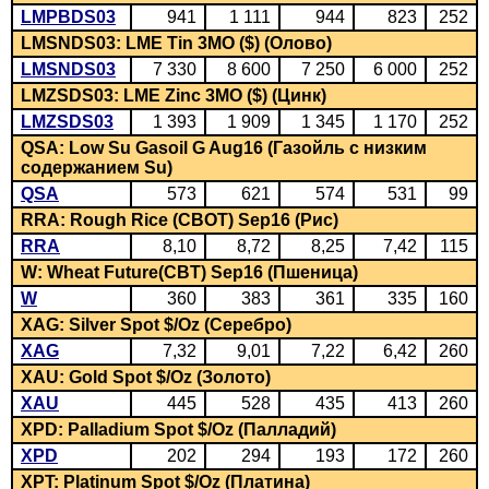
LMPBDS03
941
1 111
944
823
252
LMSNDS03: LME Tin 3MO ($) (Олово)
LMSNDS03
7 330
8 600
7 250
6 000
252
LMZSDS03: LME Zinc 3MO ($) (Цинк)
LMZSDS03
1 393
1 909
1 345
1 170
252
QSA: Low Su Gasoil G Aug16 (Газойль с низким
содержанием Su)
QSA
573
621
574
531
99
RRA: Rough Rice (CBOT) Sep16 (Рис)
RRA
8,10
8,72
8,25
7,42
115
W: Wheat Future(CBT) Sep16 (Пшеница)
W
360
383
361
335
160
XAG: Silver Spot $/Oz (Серебро)
XAG
7,32
9,01
7,22
6,42
260
XAU: Gold Spot $/Oz (Золото)
XAU
445
528
435
413
260
XPD: Palladium Spot $/Oz (Палладий)
XPD
202
294
193
172
260
XPT: Platinum Spot $/Oz (Платина)