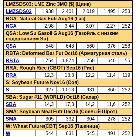
LMZSDS03: LME Zinc 3MO ($) (Цинк)
LMZSDS03
1 938
2 401
2 019
1 495
253
NGA: Natural Gas Futr Aug16 (Газ)
NGA
2,98
3,44
3,07
2,27
252
QSA: Low Su Gasoil G Aug16 (Газойль с низким
содержанием Su)
QSA
548
648
560
376
258
RBTA: Deformed Bar Fut Oct16 (Арматурная сталь)
RBTA
1 754
1 874
1 758
1 640
55
RRA: Rough Rice (CBOT) Sep16 (Рис)
RRA
12,3
13,3
12,2
11,4
119
S: Soybean Future Nov16 (Соя)
S
927
1 013
931
860
252
SBA: Sugar #11 (WORLD) Oct16 (Сахар)
SBA
14,3
17,3
14,2
11,6
252
SMA: Soybean Meal Futr Dec16 (Соевый Шрот)
SMA
305
332
304
278
252
W: Wheat Future(CBT) Sep16 (Пшеница)
W
544
631
545
491
252