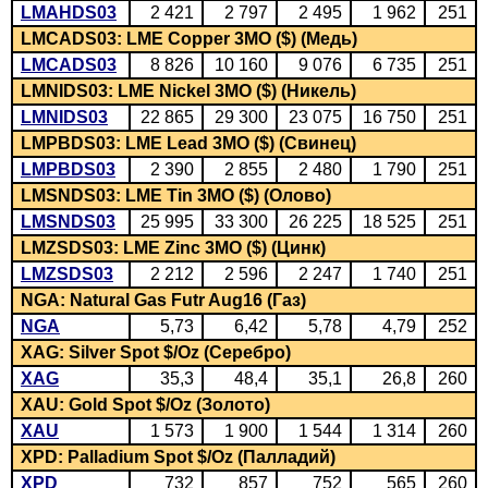
LMAHDS03
2 421
2 797
2 495
1 962
251
LMCADS03: LME Copper 3MO ($) (Медь)
LMCADS03
8 826
10 160
9 076
6 735
251
LMNIDS03: LME Nickel 3MO ($) (Никель)
LMNIDS03
22 865
29 300
23 075
16 750
251
LMPBDS03: LME Lead 3MO ($) (Свинец)
LMPBDS03
2 390
2 855
2 480
1 790
251
LMSNDS03: LME Tin 3MO ($) (Олово)
LMSNDS03
25 995
33 300
26 225
18 525
251
LMZSDS03: LME Zinc 3MO ($) (Цинк)
LMZSDS03
2 212
2 596
2 247
1 740
251
NGA: Natural Gas Futr Aug16 (Газ)
NGA
5,73
6,42
5,78
4,79
252
XAG: Silver Spot $/Oz (Серебро)
XAG
35,3
48,4
35,1
26,8
260
XAU: Gold Spot $/Oz (Золото)
XAU
1 573
1 900
1 544
1 314
260
XPD: Palladium Spot $/Oz (Палладий)
XPD
732
857
752
565
260