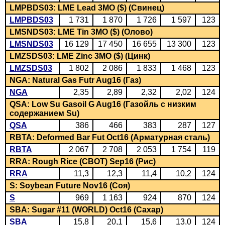
LMPBDS03: LME Lead 3MO ($) (Свинец)
LMPBDS03
1 731
1 870
1 726
1 597
123
LMSNDS03: LME Tin 3MO ($) (Олово)
LMSNDS03
16 129
17 450
16 655
13 300
123
LMZSDS03: LME Zinc 3MO ($) (Цинк)
LMZSDS03
1 802
2 086
1 833
1 468
123
NGA: Natural Gas Futr Aug16 (Газ)
NGA
2,35
2,89
2,32
2,02
124
QSA: Low Su Gasoil G Aug16 (Газойль с низким
содержанием Su)
QSA
386
466
383
287
127
RBTA: Deformed Bar Fut Oct16 (Арматурная сталь)
RBTA
2 067
2 708
2 053
1 754
119
RRA: Rough Rice (CBOT) Sep16 (Рис)
RRA
11,3
12,3
11,4
10,2
124
S: Soybean Future Nov16 (Соя)
S
969
1 163
924
870
124
SBA: Sugar #11 (WORLD) Oct16 (Сахар)
SBA
15,8
20,1
15,6
13,0
124