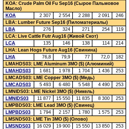
KOA: Crude Palm Oil Fu Sep16 (Сырое Пальмовое
Масло)
KOA
2 307
2 554
2 288
2 091
246
LBA: Lumber Future Sep16 (Пиломатериалы)
LBA
276
324
271
254
119
LCA: Live Cattle Futr Aug16 (Живой Скот)
LCA
135
146
138
114
214
LHA: Lean Hogs Future Aug16 (Свинина)
LHA
76,8
79,9
77
72,0
182
LMAHDS03: LME Aluminum 3MO ($) (Алюминий)
LMAHDS03
1 681
1 978
1 704
1 436
253
LMCADS03: LME Copper 3MO ($) (Медь)
LMCADS03
5 493
6 480
5 548
4 490
253
LMNIDS03: LME Nickel 3MO ($) (Никель)
LMNIDS03
11 877
15 550
11 835
8 300
253
LMPBDS03: LME Lead 3MO ($) (Свинец)
LMPBDS03
1 794
2 157
1 780
1 575
253
LMSNDS03: LME Tin 3MO ($) (Олово)
LMSNDS03
16 029
19 900
15 550
13 850
253