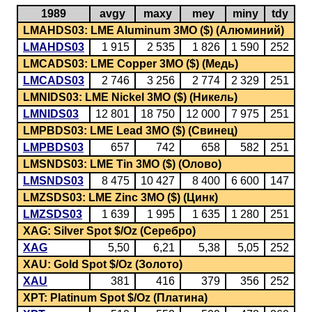
1989
avgy
maxy
mey
miny
tdy
LMAHDS03: LME Aluminum 3MO ($) (Алюминий)
LMAHDS03
1 915
2 535
1 826
1 590
252
LMCADS03: LME Copper 3MO ($) (Медь)
LMCADS03
2 746
3 256
2 774
2 329
251
LMNIDS03: LME Nickel 3MO ($) (Никель)
LMNIDS03
12 801
18 750
12 000
7 975
251
LMPBDS03: LME Lead 3MO ($) (Свинец)
LMPBDS03
657
742
658
582
251
LMSNDS03: LME Tin 3MO ($) (Олово)
LMSNDS03
8 475
10 427
8 400
6 600
147
LMZSDS03: LME Zinc 3MO ($) (Цинк)
LMZSDS03
1 639
1 995
1 635
1 280
251
XAG: Silver Spot $/Oz (Серебро)
XAG
5,50
6,21
5,38
5,05
252
XAU: Gold Spot $/Oz (Золото)
XAU
381
416
379
356
252
XPT: Platinum Spot $/Oz (Платина)