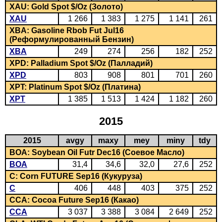
XAU: Gold Spot $/Oz (Золото)
XAU
1 266
1 383
1 275
1 141
261
XBA: Gasoline Rbob Fut Jul16
(Реформулированный Бензин)
XBA
249
274
256
182
252
XPD: Palladium Spot $/Oz (Палладий)
XPD
803
908
801
701
260
XPT: Platinum Spot $/Oz (Платина)
XPT
1 385
1 513
1 424
1 182
260
2015
2015
avgy
maxy
mey
miny
tdy
BOA: Soybean Oil Futr Dec16 (Соевое Масло)
BOA
31,4
34,6
32,0
27,6
252
C: Corn FUTURE Sep16 (Кукуруза)
C
406
448
403
375
252
CCA: Cocoa Future Sep16 (Какао)
CCA
3 037
3 388
3 084
2 649
252