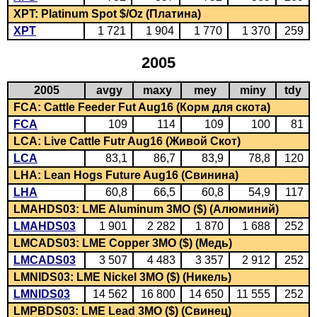
XPT: Platinum Spot $/Oz (Платина)
XPT
1 721
1 904
1 770
1 370
259
2005
2005
avgy
maxy
mey
miny
tdy
FCA: Cattle Feeder Fut Aug16 (Корм для скота)
FCA
109
114
109
100
81
LCA: Live Cattle Futr Aug16 (Живой Скот)
LCA
83,1
86,7
83,9
78,8
120
LHA: Lean Hogs Future Aug16 (Свинина)
LHA
60,8
66,5
60,8
54,9
117
LMAHDS03: LME Aluminum 3MO ($) (Алюминий)
LMAHDS03
1 901
2 282
1 870
1 688
252
LMCADS03: LME Copper 3MO ($) (Медь)
LMCADS03
3 507
4 483
3 357
2 912
252
LMNIDS03: LME Nickel 3MO ($) (Никель)
LMNIDS03
14 562
16 800
14 650
11 555
252
LMPBDS03: LME Lead 3MO ($) (Свинец)