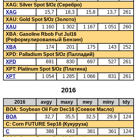
XAG: Silver Spot $/Oz (Серебро)
XAG
15,7
18,3
15,8
13,7
261
XAU: Gold Spot $/Oz (Золото)
XAU
1 160
1 302
1 167
1 051
260
XBA: Gasoline Rbob Fut Jul16
(Реформулированный Бензин)
XBA
174
201
175
143
252
XPD: Palladium Spot $/Oz (Палладий)
XPD
691
830
697
527
261
XPT: Platinum Spot $/Oz (Платина)
XPT
1 054
1 285
1 066
831
261
2016
2016
avgy
maxy
mey
miny
tdy
BOA: Soybean Oil Futr Dec16 (Соевое Масло)
BOA
32,7
35,5
32,5
29,9
124
C: Corn FUTURE Sep16 (Кукуруза)
C
386
443
381
361
124