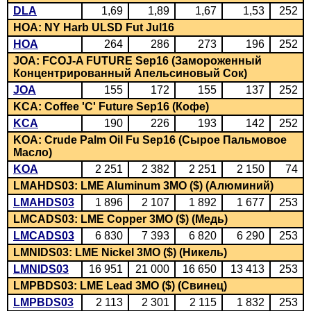
DLA
1,69
1,89
1,67
1,53
252
HOA: NY Harb ULSD Fut Jul16
HOA
264
286
273
196
252
JOA: FCOJ-A FUTURE Sep16 (Замороженный
Концентрированный Апельсиновый Сок)
JOA
155
172
155
137
252
KCA: Coffee 'C' Future Sep16 (Кофе)
KCA
190
226
193
142
252
KOA: Crude Palm Oil Fu Sep16 (Сырое Пальмовое
Масло)
KOA
2 251
2 382
2 251
2 150
74
LMAHDS03: LME Aluminum 3MO ($) (Алюминий)
LMAHDS03
1 896
2 107
1 892
1 677
253
LMCADS03: LME Copper 3MO ($) (Медь)
LMCADS03
6 830
7 393
6 820
6 290
253
LMNIDS03: LME Nickel 3MO ($) (Никель)
LMNIDS03
16 951
21 000
16 650
13 413
253
LMPBDS03: LME Lead 3MO ($) (Свинец)
LMPBDS03
2 113
2 301
2 115
1 832
253