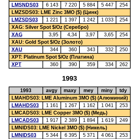
LMSNDS03
6 143
7 220
5 884
5 447
254
LMZSDS03: LME Zinc 3MO ($) (Цинк)
LMZSDS03
1 221
1 397
1 242
1 033
254
XAG: Silver Spot $/Oz (Серебро)
XAG
3,95
4,34
3,97
3,65
254
XAU: Gold Spot $/Oz (Золото)
XAU
344
360
343
332
250
XPT: Platinum Spot $/Oz (Платина)
XPT
360
390
359
334
262
1993
1993
avgy
maxy
mey
miny
tdy
LMAHDS03: LME Aluminum 3MO ($) (Алюминий)
LMAHDS03
1 161
1 267
1 162
1 041
253
LMCADS03: LME Copper 3MO ($) (Медь)
LMCADS03
1 917
2 389
1 894
1 619
249
LMNIDS03: LME Nickel 3MO ($) (Никель)
LMNIDS03
5 344
6 395
5 371
4 061
253