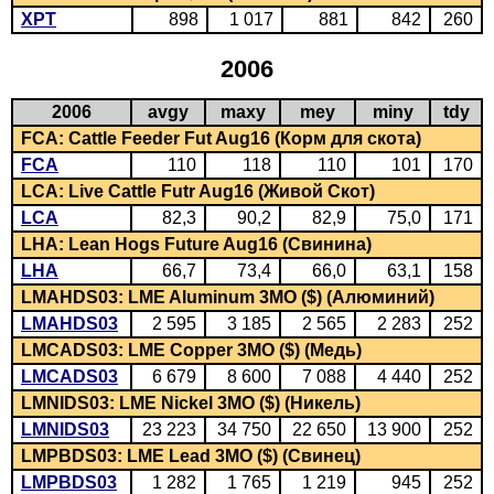
XPT
898
1 017
881
842
260
2006
2006
avgy
maxy
mey
miny
tdy
FCA: Cattle Feeder Fut Aug16 (Корм для скота)
FCA
110
118
110
101
170
LCA: Live Cattle Futr Aug16 (Живой Скот)
LCA
82,3
90,2
82,9
75,0
171
LHA: Lean Hogs Future Aug16 (Свинина)
LHA
66,7
73,4
66,0
63,1
158
LMAHDS03: LME Aluminum 3MO ($) (Алюминий)
LMAHDS03
2 595
3 185
2 565
2 283
252
LMCADS03: LME Copper 3MO ($) (Медь)
LMCADS03
6 679
8 600
7 088
4 440
252
LMNIDS03: LME Nickel 3MO ($) (Никель)
LMNIDS03
23 223
34 750
22 650
13 900
252
LMPBDS03: LME Lead 3MO ($) (Свинец)
LMPBDS03
1 282
1 765
1 219
945
252