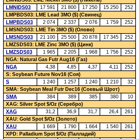
LMNIDS03
17 591
21 800
17 250
15 250
252
LMPBDS03: LME Lead 3MO ($) (Свинец)
LMPBDS03
2 074
2 337
2 076
1 759
252
LMSNDS03: LME Tin 3MO ($) (Олово)
LMSNDS03
21 100
25 500
20 878
17 345
252
LMZSDS03: LME Zinc 3MO ($) (Цинк)
LMZSDS03
1 965
2 205
1 968
1 756
252
NGA: Natural Gas Futr Aug16 (Газ)
NGA
4,38
4,85
4,37
4,11
252
S: Soybean Future Nov16 (Соя)
S
1 240
1 257
1 240
1 210
32
SMA: Soybean Meal Futr Dec16 (Соевый Шрот)
SMA
384
389
385
380
10
XAG: Silver Spot $/Oz (Серебро)
XAG
31,2
36,9
31,7
26,4
261
XAU: Gold Spot $/Oz (Золото)
XAU
1 669
1 790
1 664
1 540
261
XPD: Palladium Spot $/Oz (Палладий)