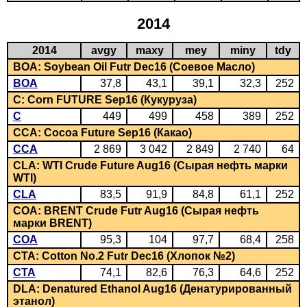
2014
2014
avgy
maxy
mey
miny
tdy
BOA: Soybean Oil Futr Dec16 (Соевое Масло)
BOA
37,8
43,1
39,1
32,3
252
C: Corn FUTURE Sep16 (Кукуруза)
C
449
499
458
389
252
CCA: Cocoa Future Sep16 (Какао)
CCA
2 869
3 042
2 849
2 740
64
CLA: WTI Crude Future Aug16 (Сырая нефть марки
WTI)
CLA
83,5
91,9
84,8
61,1
252
COA: BRENT Crude Futr Aug16 (Сырая нефть
марки BRENT)
COA
95,3
104
97,7
68,4
258
CTA: Cotton No.2 Futr Dec16 (Хлопок №2)
CTA
74,1
82,6
76,3
64,6
252
DLA: Denatured Ethanol Aug16 (Денатурированный
этанол)