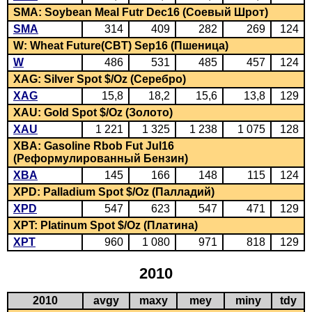
SMA: Soybean Meal Futr Dec16 (Соевый Шрот)
SMA
314
409
282
269
124
W: Wheat Future(CBT) Sep16 (Пшеница)
W
486
531
485
457
124
XAG: Silver Spot $/Oz (Серебро)
XAG
15,8
18,2
15,6
13,8
129
XAU: Gold Spot $/Oz (Золото)
XAU
1 221
1 325
1 238
1 075
128
XBA: Gasoline Rbob Fut Jul16
(Реформулированный Бензин)
XBA
145
166
148
115
124
XPD: Palladium Spot $/Oz (Палладий)
XPD
547
623
547
471
129
XPT: Platinum Spot $/Oz (Платина)
XPT
960
1 080
971
818
129
2010
2010
avgy
maxy
mey
miny
tdy