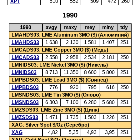
XPT
510
552
509
472
260
1990
1990
avgy
maxy
mey
miny
tdy
LMAHDS03: LME Aluminum 3MO ($) (Алюминий)
LMAHDS03
1 638
2 130
1 581
1 407
251
LMCADS03: LME Copper 3MO ($) (Медь)
LMCADS03
2 558
2 958
2 534
2 181
250
LMNIDS03: LME Nickel 3MO ($) (Никель)
LMNIDS03
8 713
11 350
8 600
5 800
251
LMPBDS03: LME Lead 3MO ($) (Свинец)
LMPBDS03
776
920
795
616
250
LMSNDS03: LME Tin 3MO ($) (Олово)
LMSNDS03
6 303
7 100
6 280
5 680
251
LMZSDS03: LME Zinc 3MO ($) (Цинк)
LMZSDS03
1 471
1 735
1 503
1 226
251
XAG: Silver Spot $/Oz (Серебро)
XAG
4,82
5,35
4,93
3,95
251
XAU: Gold Spot $/Oz (Золото)