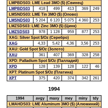
LMPBDS03: LME Lead 3MO ($) (Свинец)
LMPBDS03
418
499
413
369
249
LMSNDS03: LME Tin 3MO ($) (Олово)
LMSNDS03
5 204
6 120
5 075
4 360
253
LMZSDS03: LME Zinc 3MO ($) (Цинк)
LMZSDS03
978
1 128
959
877
253
XAG: Silver Spot $/Oz (Серебро)
XAG
4,33
5,42
4,36
3,56
253
XAU: Gold Spot $/Oz (Золото)
XAU
361
407
369
328
258
XPD: Palladium Spot $/Oz (Палладий)
XPD
128
139
128
122
46
XPT: Platinum Spot $/Oz (Платина)
XPT
375
420
374
342
261
1994
1994
avgy
maxy
mey
miny
tdy
LMAHDS03: LME Aluminum 3MO ($) (Алюминий)