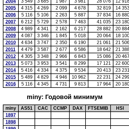
2004
3 549
3 685
1 987
3 981
28 076
12 91
2005
4 315
4 269
2 099
4 678
32 819
14 35
2006
5 116
5 106
2 263
5 887
37 834
16 88
2007
6 212
5 729
2 578
7 463
41 035
23 18
2008
4 989
4 341
2 162
6 217
28 882
20 88
2009
4 087
3 346
1 845
5 018
20 064
18 10
2010
4 634
3 747
2 350
6 190
21 061
21 50
2011
4 479
3 587
2 677
6 586
18 642
21 38
2012
4 305
3 348
2 966
6 843
15 086
20 46
2013
5 073
3 953
3 541
8 299
17 121
22 60
2014
5 416
4 334
4 375
9 534
20 413
23 23
2015
5 489
4 829
4 946
10 962
22 231
24 29
2016
5 116
4 345
4 731
9 813
17 964
20 18
miny: Годовой минимум
miny
AS51
CAC
CCMP
DAX
FTSEMIB
HSI
1897
1898
1899