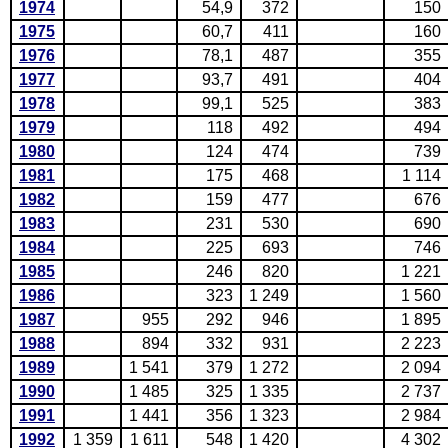
1974
54,9
372
150
1975
60,7
411
160
1976
78,1
487
355
1977
93,7
491
404
1978
99,1
525
383
1979
118
492
494
1980
124
474
739
1981
175
468
1 114
1982
159
477
676
1983
231
530
690
1984
225
693
746
1985
246
820
1 221
1986
323
1 249
1 560
1987
955
292
946
1 895
1988
894
332
931
2 223
1989
1 541
379
1 272
2 094
1990
1 485
325
1 335
2 737
1991
1 441
356
1 323
2 984
1992
1 359
1 611
548
1 420
4 302