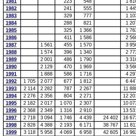
1981
223
548
1 81
1982
241
555
1 44
1983
329
777
1 10
1984
288
821
1 20
1985
325
1 366
1 76
1986
411
1 586
2 56
1987
1 561
455
1 570
3 95
1988
1 574
396
1 340
2 77
1989
2 001
486
1 790
3 31
1990
2 129
470
1 969
3 56
1991
1 888
586
1 716
4 29
1992
1 705
2 077
677
1 812
6 44
1993
2 114
2 282
787
2 267
11 88
1994
2 276
2 356
804
2 271
12 20
1995
2 182
2 017
1 070
2 307
10 07
1996
2 368
2 349
1 316
2 910
13 53
1997
2 718
3 094
1 746
4 439
24 402
16 67
1998
2 828
4 388
2 193
6 171
38 767
11 81
1999
3 118
5 958
4 069
6 958
42 605
16 96