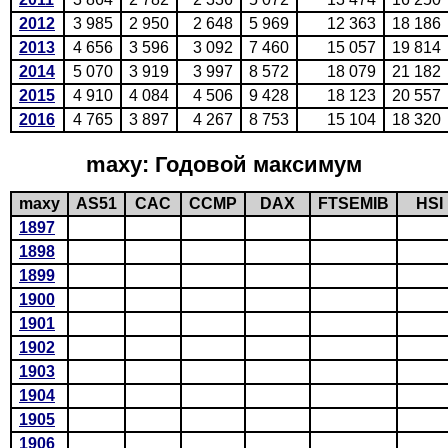
2012
3 985
2 950
2 648
5 969
12 363
18 186
2013
4 656
3 596
3 092
7 460
15 057
19 814
2014
5 070
3 919
3 997
8 572
18 079
21 182
2015
4 910
4 084
4 506
9 428
18 123
20 557
2016
4 765
3 897
4 267
8 753
15 104
18 320
maxy: Годовой максимум
maxy
AS51
CAC
CCMP
DAX
FTSEMIB
HSI
1897
1898
1899
1900
1901
1902
1903
1904
1905
1906