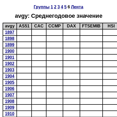
Группы
1
2
3
4
5
6
Лента
avgy: Среднегодовое значение
avgy
AS51
CAC
CCMP
DAX
FTSEMIB
HSI
1897
1898
1899
1900
1901
1902
1903
1904
1905
1906
1907
1908
1909
1910