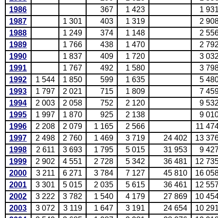
1986
367
1 423
1 93
1987
1 301
403
1 319
2 90
1988
1 249
374
1 148
2 55
1989
1 766
438
1 470
2 79
1990
1 837
409
1 720
3 03
1991
1 767
492
1 580
3 79
1992
1 544
1 850
599
1 635
5 48
1993
1 797
2 021
715
1 809
7 45
1994
2 003
2 058
752
2 120
9 53
1995
1 997
1 870
925
2 138
9 01
1996
2 208
2 079
1 165
2 566
11 47
1997
2 498
2 760
1 469
3 719
24 402
13 37
1998
2 611
3 693
1 795
5 015
31 953
9 42
1999
2 902
4 551
2 728
5 342
36 481
12 73
2000
3 211
6 271
3 784
7 127
45 810
16 05
2001
3 301
5 015
2 035
5 615
36 461
12 55
2002
3 222
3 782
1 540
4 179
27 869
10 45
2003
3 072
3 119
1 647
3 191
24 654
10 29