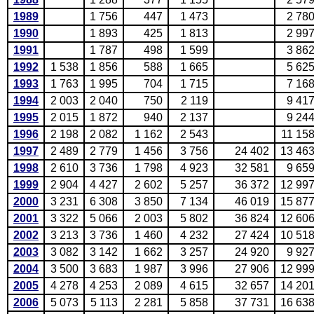
1989
1 756
447
1 473
2 78
1990
1 893
425
1 813
2 99
1991
1 787
498
1 599
3 86
1992
1 538
1 856
588
1 665
5 62
1993
1 763
1 995
704
1 715
7 16
1994
2 003
2 040
750
2 119
9 41
1995
2 015
1 872
940
2 137
9 24
1996
2 198
2 082
1 162
2 543
11 15
1997
2 489
2 779
1 456
3 756
24 402
13 46
1998
2 610
3 736
1 798
4 923
32 581
9 65
1999
2 904
4 427
2 602
5 257
36 372
12 99
2000
3 231
6 308
3 850
7 134
46 019
15 87
2001
3 322
5 066
2 003
5 802
36 824
12 60
2002
3 213
3 736
1 460
4 232
27 424
10 51
2003
3 082
3 142
1 662
3 257
24 920
9 92
2004
3 500
3 683
1 987
3 996
27 906
12 99
2005
4 278
4 253
2 089
4 615
32 657
14 20
2006
5 073
5 113
2 281
5 858
37 731
16 63