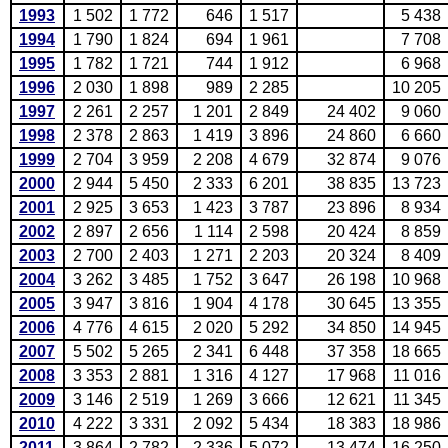
1993
1 502
1 772
646
1 517
5 438
1994
1 790
1 824
694
1 961
7 708
1995
1 782
1 721
744
1 912
6 968
1996
2 030
1 898
989
2 285
10 205
1997
2 261
2 257
1 201
2 849
24 402
9 060
1998
2 378
2 863
1 419
3 896
24 860
6 660
1999
2 704
3 959
2 208
4 679
32 874
9 076
2000
2 944
5 450
2 333
6 201
38 835
13 723
2001
2 925
3 653
1 423
3 787
23 896
8 934
2002
2 897
2 656
1 114
2 598
20 424
8 859
2003
2 700
2 403
1 271
2 203
20 324
8 409
2004
3 262
3 485
1 752
3 647
26 198
10 968
2005
3 947
3 816
1 904
4 178
30 645
13 355
2006
4 776
4 615
2 020
5 292
34 850
14 945
2007
5 502
5 265
2 341
6 448
37 358
18 665
2008
3 353
2 881
1 316
4 127
17 968
11 016
2009
3 146
2 519
1 269
3 666
12 621
11 345
2010
4 222
3 331
2 092
5 434
18 383
18 986
2011
3 864
2 782
2 336
5 072
13 474
16 250