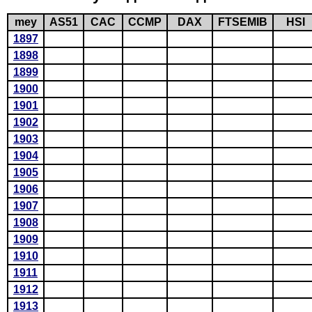
mey
AS51
CAC
CCMP
DAX
FTSEMIB
HSI
1897
1898
1899
1900
1901
1902
1903
1904
1905
1906
1907
1908
1909
1910
1911
1912
1913