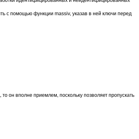
бработки идентифицированных и неидентифицированных
ть с помощью функции massiv, указав в ней ключи перед
 то он вполне приемлем, поскольку позволяет пропускать