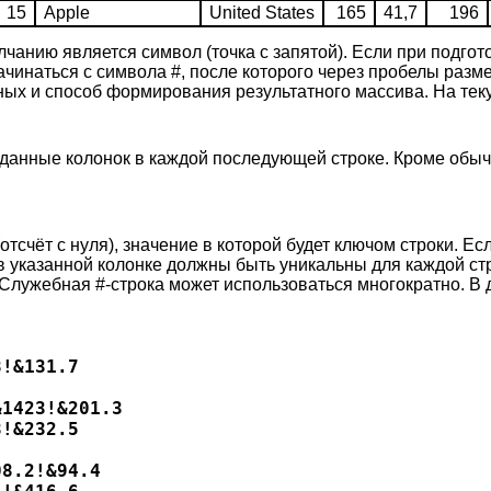
15
Apple
United States
165
41,7
196
чанию является символ (точка с запятой). Если при подгот
начинаться с символа #, после которого через пробелы ра
х и способ формирования результатного массива. На теку
 данные колонок в каждой последующей строке. Кроме обы
отсчёт с нуля), значение в которой будет ключом строки. Ес
 в указанной колонке должны быть уникальны для каждой ст
 Служебная #-строка может использоваться многократно. В
8!&131.7
&1423!&201.3
3!&232.5
08.2!&94.4