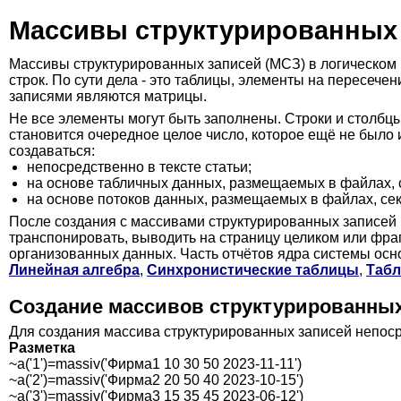
Массивы структурированных
Массивы структурированных записей (МСЗ) в логическом
строк. По сути дела - это таблицы, элементы на пересеч
записями являются матрицы.
Не все элементы могут быть заполнены. Строки и столбцы
становится очередное целое число, которое ещё не было
создаваться:
непосредственно в тексте статьи;
на основе табличных данных, размещаемых в файлах, с
на основе потоков данных, размещаемых в файлах, сек
После создания с массивами структурированных записей 
транспонировать, выводить на страницу целиком или фраг
организованных данных. Часть отчётов ядра системы осн
Линейная алгебра
,
Синхронистические таблицы
,
Таб
Создание массивов структурированных 
Для создания массива структурированных записей непосре
Разметка
~a('1')=massiv('Фирма1 10 30 50 2023-11-11')
~a('2')=massiv('Фирма2 20 50 40 2023-10-15')
~a('3')=massiv('Фирма3 15 35 45 2023-06-12')