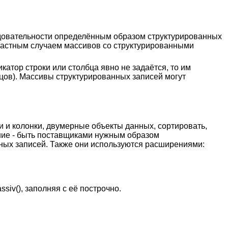
едовательности определённым образом структурированных
. Частным случаем массивов со структурированными
атор строки или столбца явно не задаётся, то им
цов). Массивы структурированных записей могут
 и колонки, двумерные объекты данных, сортировать,
ение - быть поставщиками нужным образом
ных записей. Также они используются расширениями:
iv(), заполняя с её построчно.