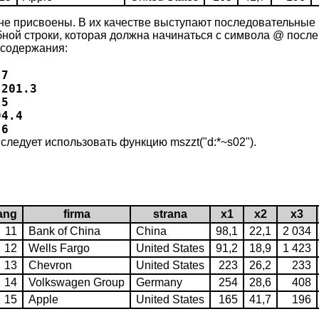
 не присвоены. В их качестве выступают последовательные
ной строки, которая должна начинаться с символа @ посл
 содержания:
.7
;201.3
.5
94.4
.6
следует использовать функцию mszzt("d:*~s02").
ang
firma
strana
x1
x2
x3
11
Bank of China
China
98,1
22,1
2 034
12
Wells Fargo
United States
91,2
18,9
1 423
13
Chevron
United States
223
26,2
233
14
Volkswagen Group
Germany
254
28,6
408
15
Apple
United States
165
41,7
196